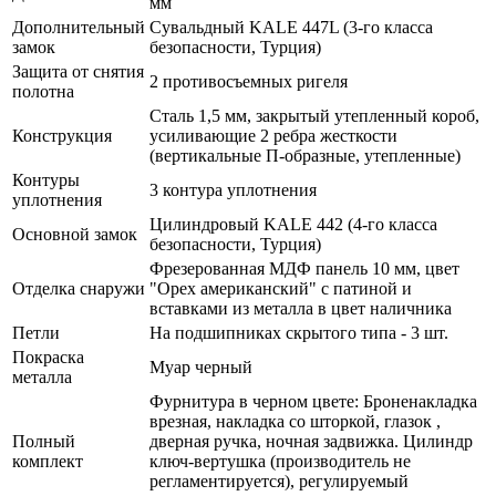
мм
Дополнительный
Сувальдный KALE 447L (3-го класса
замок
безопасности, Турция)
Защита от снятия
2 противосъемных ригеля
полотна
Сталь 1,5 мм, закрытый утепленный короб,
Конструкция
усиливающие 2 ребра жесткости
(вертикальные П-образные, утепленные)
Контуры
3 контура уплотнения
уплотнения
Цилиндровый KALE 442 (4-го класса
Основной замок
безопасности, Турция)
Фрезерованная МДФ панель 10 мм, цвет
Отделка снаружи
"Орех американский" с патиной и
вставками из металла в цвет наличника
Петли
На подшипниках скрытого типа - 3 шт.
Покраска
Муар черный
металла
Фурнитура в черном цвете: Броненакладка
врезная, накладка со шторкой, глазок ,
Полный
дверная ручка, ночная задвижка. Цилиндр
комплект
ключ-вертушка (производитель не
регламентируется), регулируемый