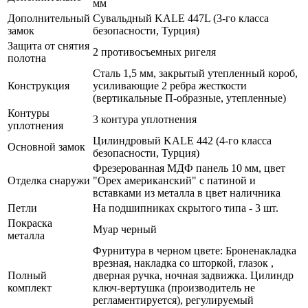
мм
Дополнительный
Сувальдный KALE 447L (3-го класса
замок
безопасности, Турция)
Защита от снятия
2 противосъемных ригеля
полотна
Сталь 1,5 мм, закрытый утепленный короб,
Конструкция
усиливающие 2 ребра жесткости
(вертикальные П-образные, утепленные)
Контуры
3 контура уплотнения
уплотнения
Цилиндровый KALE 442 (4-го класса
Основной замок
безопасности, Турция)
Фрезерованная МДФ панель 10 мм, цвет
Отделка снаружи
"Орех американский" с патиной и
вставками из металла в цвет наличника
Петли
На подшипниках скрытого типа - 3 шт.
Покраска
Муар черный
металла
Фурнитура в черном цвете: Броненакладка
врезная, накладка со шторкой, глазок ,
Полный
дверная ручка, ночная задвижка. Цилиндр
комплект
ключ-вертушка (производитель не
регламентируется), регулируемый