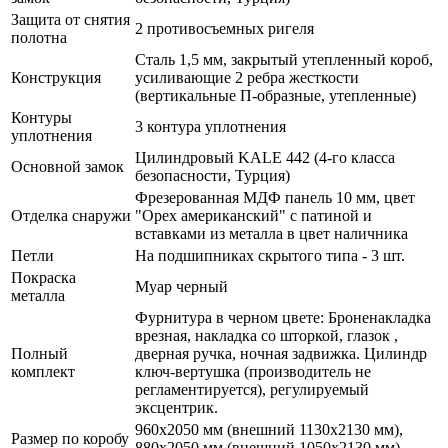
Защита от снятия
2 противосъемных ригеля
полотна
Сталь 1,5 мм, закрытый утепленный короб,
Конструкция
усиливающие 2 ребра жесткости
(вертикальные П-образные, утепленные)
Контуры
3 контура уплотнения
уплотнения
Цилиндровый KALE 442 (4-го класса
Основной замок
безопасности, Турция)
Фрезерованная МДФ панель 10 мм, цвет
Отделка снаружи
"Орех американский" с патиной и
вставками из металла в цвет наличника
Петли
На подшипниках скрытого типа - 3 шт.
Покраска
Муар черный
металла
Фурнитура в черном цвете: Броненакладка
врезная, накладка со шторкой, глазок ,
Полный
дверная ручка, ночная задвижка. Цилиндр
комплект
ключ-вертушка (производитель не
регламентируется), регулируемый
эксцентрик.
960х2050 мм (внешний 1130х2130 мм),
Размер по коробу
880х2050 мм (внешний 1050х2130 мм)