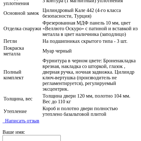
3 контура (1 магнитный) уплотнения
уплотнения
Цилиндровый Кале 442 (4-го класса
Основной замок
безопасности, Турция)
Фрезерованная МДФ панель 10 мм, цвет
Отделка снаружи
«Веллюто Оскуро» с патиной и вставкой из
металла в цвет наличника (заподлицо)
Петли
На подшипниках скрытого типа - 3 шт.
Покраска
Муар черный
металла
Фурнитура в черном цвете: Броненакладка
врезная, накладка со шторкой, глазок ,
Полный
дверная ручка, ночная задвижка. Цилиндр
комплект
ключ-вертушка (производитель не
регламентируется), регулируемый
эксцентрик.
Толщина двери 120 мм, полотно 104 мм.
Толщина, вес
Вес до 110 кг
Короб и полотно двери полностью
Утепление
утеплено базальтовой плитой
Написать отзыв
Ваше имя: