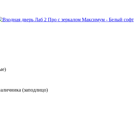
ые)
наличника (заподлицо)