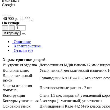
Вконтакте
Google+
46 900 р.
44 555 р.
На складе
+
−
В корзину
Описание
Характеристики
Отзывы (0)
Характеристики дверей
Внутренняя отделка
Декоративная МДФ панель 12 мм с широки
Дополнительно
Увеличенный металлический наличник 1
Дополнительный
Сувальдный KALE 447L (3-го класса безо
замок
Защита от снятия
Противосъемные ригеля - 2 шт
полотна
Конструкция
Сталь 1,5 мм, закрытый утепленный коро
Контуры уплотнения
3 контура (1 магнитный) уплотнения
Основной замок
Цилиндровый Кале 442 (4-го класса безо