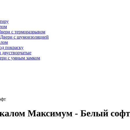
тиру
алом
вери с терморазрывом
Двери с шумоизоляцией
клом
од покраску
 двустворчатые
ери с умным замком
офт
еркалом Максимум - Белый соф