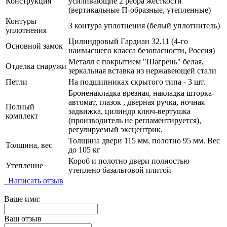
Конструкция
усиливающие 2 ребра жесткости
(вертикальные П-образные, утепленные)
Контуры
3 контура уплотнения (белый уплотнитель)
уплотнения
Цилиндровый Гардиан 32.11 (4-го
Основной замок
наивысшего класса безопасности, Россия)
Металл с покрытием "Шагрень" белая,
Отделка снаружи
зеркальная вставка из нержавеющей стали
Петли
На подшипниках скрытого типа - 3 шт.
Броненакладка врезная, накладка шторка-
автомат, глазок , дверная ручка, ночная
Полный
задвижка, цилиндр ключ-вертушка
комплект
(производитель не регламентируется),
регулируемый эксцентрик.
Толщина двери 115 мм, полотно 95 мм. Вес
Толщина, вес
до 105 кг
Короб и полотно двери полностью
Утепление
утеплено базальтовой плитой
Написать отзыв
Ваше имя:
Ваш отзыв