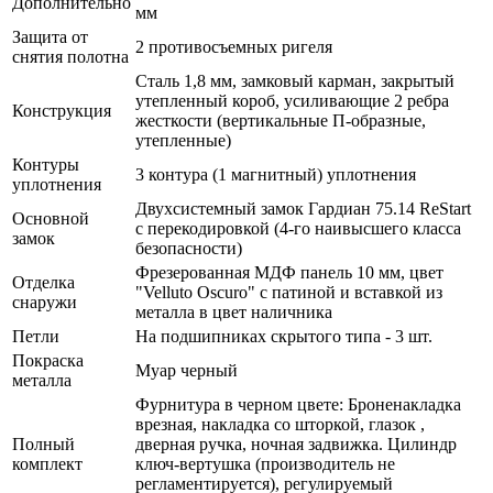
Дополнительно
мм
Защита от
2 противосъемных ригеля
снятия полотна
Сталь 1,8 мм, замковый карман, закрытый
утепленный короб, усиливающие 2 ребра
Конструкция
жесткости (вертикальные П-образные,
утепленные)
Контуры
3 контура (1 магнитный) уплотнения
уплотнения
Двухсистемный замок Гардиан 75.14 ReStart
Основной
с перекодировкой (4-го наивысшего класса
замок
безопасности)
Фрезерованная МДФ панель 10 мм, цвет
Отделка
"Velluto Oscuro" с патиной и вставкой из
снаружи
металла в цвет наличника
Петли
На подшипниках скрытого типа - 3 шт.
Покраска
Муар черный
металла
Фурнитура в черном цвете: Броненакладка
врезная, накладка со шторкой, глазок ,
Полный
дверная ручка, ночная задвижка. Цилиндр
комплект
ключ-вертушка (производитель не
регламентируется), регулируемый