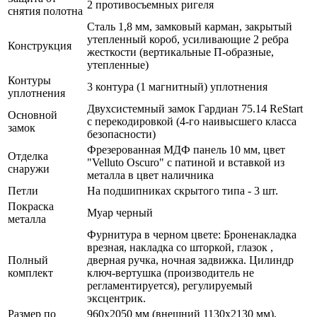
2 противосъемных ригеля
снятия полотна
Сталь 1,8 мм, замковый карман, закрытый
утепленный короб, усиливающие 2 ребра
Конструкция
жесткости (вертикальные П-образные,
утепленные)
Контуры
3 контура (1 магнитный) уплотнения
уплотнения
Двухсистемный замок Гардиан 75.14 ReStart
Основной
с перекодировкой (4-го наивысшего класса
замок
безопасности)
Фрезерованная МДФ панель 10 мм, цвет
Отделка
"Velluto Oscuro" с патиной и вставкой из
снаружи
металла в цвет наличника
Петли
На подшипниках скрытого типа - 3 шт.
Покраска
Муар черный
металла
Фурнитура в черном цвете: Броненакладка
врезная, накладка со шторкой, глазок ,
Полный
дверная ручка, ночная задвижка. Цилиндр
комплект
ключ-вертушка (производитель не
регламентируется), регулируемый
эксцентрик.
Размер по
960х2050 мм (внешний 1130х2130 мм),