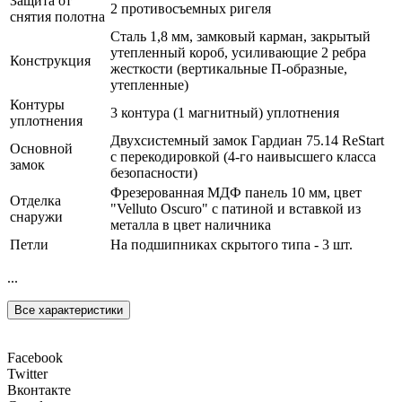
Защита от
2 противосъемных ригеля
снятия полотна
Сталь 1,8 мм, замковый карман, закрытый
утепленный короб, усиливающие 2 ребра
Конструкция
жесткости (вертикальные П-образные,
утепленные)
Контуры
3 контура (1 магнитный) уплотнения
уплотнения
Двухсистемный замок Гардиан 75.14 ReStart
Основной
с перекодировкой (4-го наивысшего класса
замок
безопасности)
Фрезерованная МДФ панель 10 мм, цвет
Отделка
"Velluto Oscuro" с патиной и вставкой из
снаружи
металла в цвет наличника
Петли
На подшипниках скрытого типа - 3 шт.
...
Все характеристики
Facebook
Twitter
Вконтакте