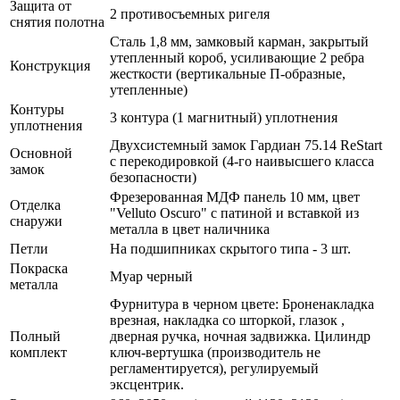
Защита от
2 противосъемных ригеля
снятия полотна
Сталь 1,8 мм, замковый карман, закрытый
утепленный короб, усиливающие 2 ребра
Конструкция
жесткости (вертикальные П-образные,
утепленные)
Контуры
3 контура (1 магнитный) уплотнения
уплотнения
Двухсистемный замок Гардиан 75.14 ReStart
Основной
с перекодировкой (4-го наивысшего класса
замок
безопасности)
Фрезерованная МДФ панель 10 мм, цвет
Отделка
"Velluto Oscuro" с патиной и вставкой из
снаружи
металла в цвет наличника
Петли
На подшипниках скрытого типа - 3 шт.
Покраска
Муар черный
металла
Фурнитура в черном цвете: Броненакладка
врезная, накладка со шторкой, глазок ,
Полный
дверная ручка, ночная задвижка. Цилиндр
комплект
ключ-вертушка (производитель не
регламентируется), регулируемый
эксцентрик.