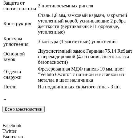
Защита от
2 противосъемных ригеля
снятия полотна
Сталь 1,8 мм, замковый карман, закрытый
утепленный короб, усиливающие 2 ребра
Конструкция
жесткости (вертикальные П-образные,
утепленные)
Контуры
3 контура (1 магнитный) уплотнения
уплотнения
Двухсистемный замок Гардиан 75.14 ReStart
Основной
с перекодировкой (4-го наивысшего класса
замок
безопасности)
Фрезерованная МДФ панель 10 мм, цвет
Отделка
"Velluto Oscuro" с патиной и вставкой из
снаружи
металла в цвет наличника
Петли
На подшипниках скрытого типа - 3 шт.
...
Все характеристики
Facebook
Twitter
Вконтакте