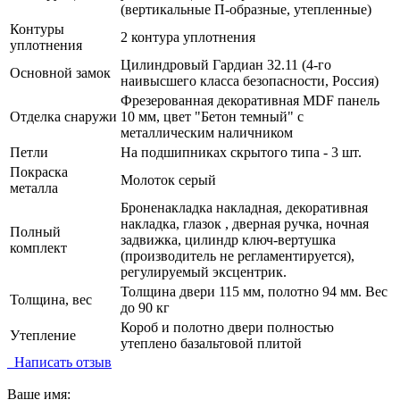
(вертикальные П-образные, утепленные)
Контуры
2 контура уплотнения
уплотнения
Цилиндровый Гардиан 32.11 (4-го
Основной замок
наивысшего класса безопасности, Россия)
Фрезерованная декоративная MDF панель
Отделка снаружи
10 мм, цвет "Бетон темный" с
металлическим наличником
Петли
На подшипниках скрытого типа - 3 шт.
Покраска
Молоток серый
металла
Броненакладка накладная, декоративная
накладка, глазок , дверная ручка, ночная
Полный
задвижка, цилиндр ключ-вертушка
комплект
(производитель не регламентируется),
регулируемый эксцентрик.
Толщина двери 115 мм, полотно 94 мм. Вес
Толщина, вес
до 90 кг
Короб и полотно двери полностью
Утепление
утеплено базальтовой плитой
Написать отзыв
Ваше имя: