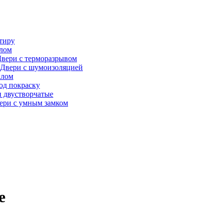
тиру
алом
вери с терморазрывом
Двери с шумоизоляцией
клом
од покраску
 двустворчатые
ери с умным замком
е