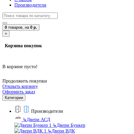
Производители
0
товаров,
на
0 р.
×
Корзина покупок
В корзине пусто!
Продолжить покупки
Открыть корзину
Оформить заказ
Категории
Производители
↳
Двери АСД
↳
Двери Бункер
↳
Двери ВДК