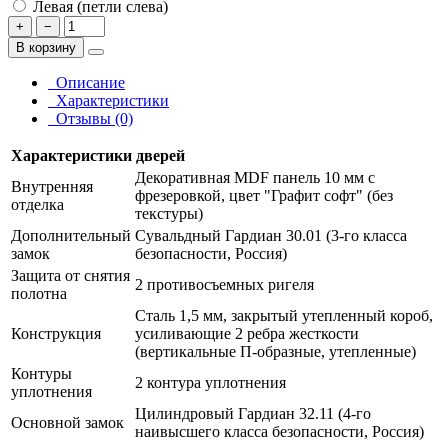
Левая (петли слева)
+
−
В корзину
Описание
Характеристики
Отзывы (0)
Характеристики дверей
Декоративная MDF панель 10 мм с
Внутренняя
фрезеровкой, цвет "Графит софт" (без
отделка
текстуры)
Дополнительный
Сувальдный Гардиан 30.01 (3-го класса
замок
безопасности, Россия)
Защита от снятия
2 противосъемных ригеля
полотна
Сталь 1,5 мм, закрытый утепленный короб,
Конструкция
усиливающие 2 ребра жесткости
(вертикальные П-образные, утепленные)
Контуры
2 контура уплотнения
уплотнения
Цилиндровый Гардиан 32.11 (4-го
Основной замок
наивысшего класса безопасности, Россия)