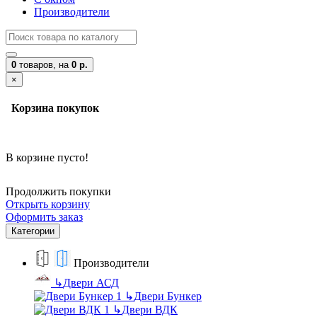
Производители
0
товаров,
на
0 р.
×
Корзина покупок
В корзине пусто!
Продолжить покупки
Открыть корзину
Оформить заказ
Категории
Производители
↳
Двери АСД
↳
Двери Бункер
↳
Двери ВДК