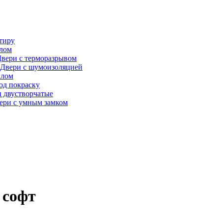
тиру
алом
вери с терморазрывом
Двери с шумоизоляцией
клом
од покраску
 двустворчатые
ери с умным замком
 софт