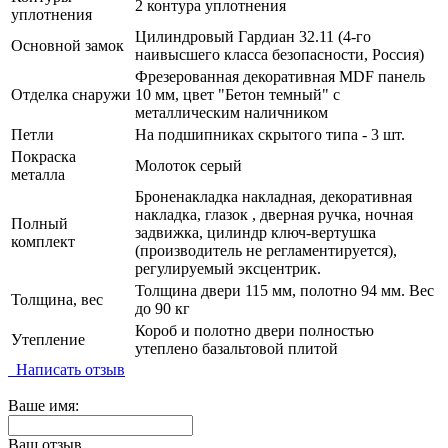
2 контура уплотнения
уплотнения
Цилиндровый Гардиан 32.11 (4-го
Основной замок
наивысшего класса безопасности, Россия)
Фрезерованная декоративная MDF панель
Отделка снаружи
10 мм, цвет "Бетон темный" с
металлическим наличником
Петли
На подшипниках скрытого типа - 3 шт.
Покраска
Молоток серый
металла
Броненакладка накладная, декоративная
накладка, глазок , дверная ручка, ночная
Полный
задвижка, цилиндр ключ-вертушка
комплект
(производитель не регламентируется),
регулируемый эксцентрик.
Толщина двери 115 мм, полотно 94 мм. Вес
Толщина, вес
до 90 кг
Короб и полотно двери полностью
Утепление
утеплено базальтовой плитой
Написать отзыв
Ваше имя:
Ваш отзыв