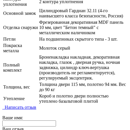
2 контура уплотнения
уплотнения
Цилиндровый Гардиан 32.11 (4-го
Основной замок
наивысшего класса безопасности, Россия)
Фрезерованная декоративная MDF панель
Отделка снаружи
10 мм, цвет "Бетон темный" с
металлическим наличником
Петли
На подшипниках скрытого типа - 3 шт.
Покраска
Молоток серый
металла
Броненакладка накладная, декоративная
накладка, глазок , дверная ручка, ночная
Полный
задвижка, цилиндр ключ-вертушка
комплект
(производитель не регламентируется),
регулируемый эксцентрик.
Толщина двери 115 мм, полотно 94 мм. Вес
Толщина, вес
до 90 кг
Короб и полотно двери полностью
Утепление
утеплено базальтовой плитой
Написать отзыв
Ваше имя:
Ваш отзыв