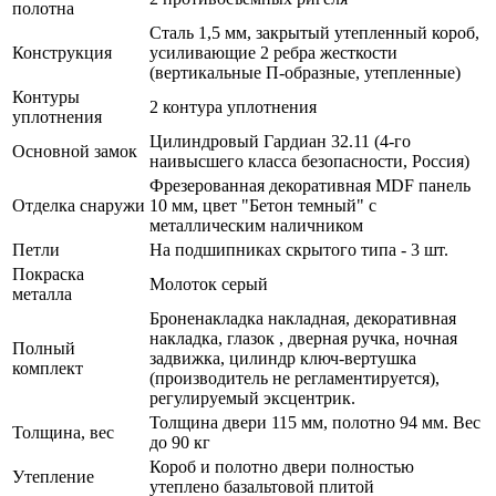
полотна
Сталь 1,5 мм, закрытый утепленный короб,
Конструкция
усиливающие 2 ребра жесткости
(вертикальные П-образные, утепленные)
Контуры
2 контура уплотнения
уплотнения
Цилиндровый Гардиан 32.11 (4-го
Основной замок
наивысшего класса безопасности, Россия)
Фрезерованная декоративная MDF панель
Отделка снаружи
10 мм, цвет "Бетон темный" с
металлическим наличником
Петли
На подшипниках скрытого типа - 3 шт.
Покраска
Молоток серый
металла
Броненакладка накладная, декоративная
накладка, глазок , дверная ручка, ночная
Полный
задвижка, цилиндр ключ-вертушка
комплект
(производитель не регламентируется),
регулируемый эксцентрик.
Толщина двери 115 мм, полотно 94 мм. Вес
Толщина, вес
до 90 кг
Короб и полотно двери полностью
Утепление
утеплено базальтовой плитой