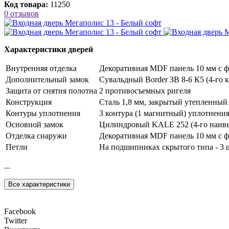
Код товара:
11250
0 отзывов
Характеристики дверей
Внутренняя отделка
Декоративная MDF панель 10 мм с фр
Дополнительный замок
Сувальдный Border ЗВ 8-6 К5 (4-го к
Защита от снятия полотна
2 противосъемных ригеля
Конструкция
Сталь 1,8 мм, закрытый утепленный
Контуры уплотнения
3 контура (1 магнитный) уплотнени
Основной замок
Цилиндровый KALE 252 (4-го наивыс
Отделка снаружи
Декоративная MDF панель 10 мм с ф
Петли
На подшипниках скрытого типа - 3 
...
Все характеристики
Facebook
Twitter