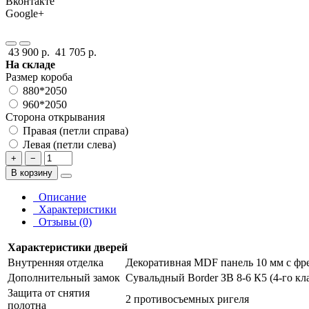
Вконтакте
Google+
43 900 р.
41 705 р.
На складе
Размер короба
880*2050
960*2050
Сторона открывания
Правая (петли справа)
Левая (петли слева)
+
−
В корзину
Описание
Характеристики
Отзывы (0)
Характеристики дверей
Внутренняя отделка
Декоративная MDF панель 10 мм с фре
Дополнительный замок
Сувальдный Border ЗВ 8-6 К5 (4-го кл
Защита от снятия
2 противосъемных ригеля
полотна