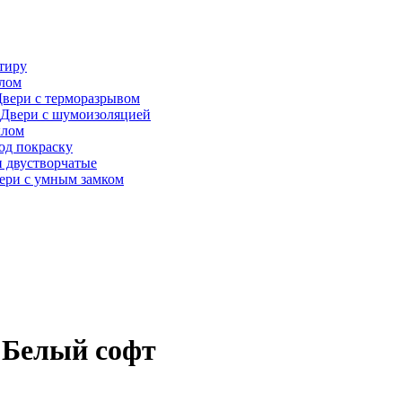
тиру
алом
вери с терморазрывом
Двери с шумоизоляцией
клом
од покраску
 двустворчатые
ери с умным замком
- Белый софт