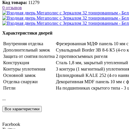
Код товара:
11279
0 отзывов
Характеристики дверей
Внутренняя отделка
Фрезерованная МДФ панель 10 мм с 
Дополнительный замок
Сувальдный Border ЗВ 8-6 К5 (4-го к
Защита от снятия полотна
2 противосъемных ригеля
Конструкция
Сталь 1,8 мм, закрытый утепленный
Контуры уплотнения
3 контура (1 магнитный) уплотнени
Основной замок
Цилиндровый KALE 252 (4-го наивыс
Отделка снаружи
Декоративная MDF панель 10 мм с ф
Петли
На подшипниках скрытого типа - 3 
...
Все характеристики
Facebook