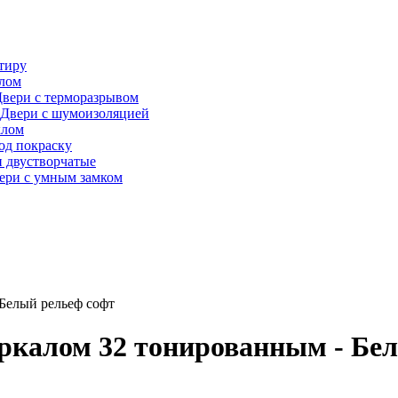
тиру
алом
вери с терморазрывом
Двери с шумоизоляцией
клом
од покраску
 двустворчатые
ери с умным замком
 Белый рельеф софт
еркалом 32 тонированным - Бе