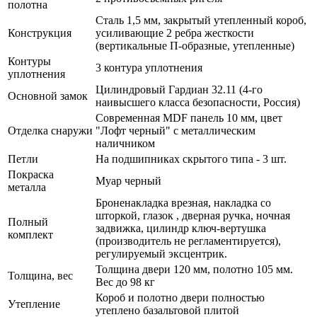
полотна
Сталь 1,5 мм, закрытый утепленный короб,
Конструкция
усиливающие 2 ребра жесткости
(вертикальные П-образные, утепленные)
Контуры
3 контура уплотнения
уплотнения
Цилиндровый Гардиан 32.11 (4-го
Основной замок
наивысшего класса безопасности, Россия)
Современная MDF панель 10 мм, цвет
Отделка снаружи
"Лофт черный" с металлическим
наличником
Петли
На подшипниках скрытого типа - 3 шт.
Покраска
Муар черный
металла
Броненакладка врезная, накладка со
шторкой, глазок , дверная ручка, ночная
Полный
задвижка, цилиндр ключ-вертушка
комплект
(производитель не регламентируется),
регулируемый эксцентрик.
Толщина двери 120 мм, полотно 105 мм.
Толщина, вес
Вес до 98 кг
Короб и полотно двери полностью
Утепление
утеплено базальтовой плитой