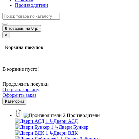
Производители
0
товаров,
на
0 р.
×
Корзина покупок
В корзине пусто!
Продолжить покупки
Открыть корзину
Оформить заказ
Категории
Производители
↳
Двери АСД
↳
Двери Бункер
↳
Двери ВДК
↳
Двери Лабиринт