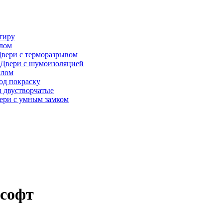
тиру
алом
вери с терморазрывом
Двери с шумоизоляцией
клом
од покраску
 двустворчатые
ери с умным замком
 софт