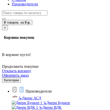
Производители
0
товаров,
на
0 р.
×
Корзина покупок
В корзине пусто!
Продолжить покупки
Открыть корзину
Оформить заказ
Категории
Производители
↳
Двери АСД
↳
Двери Бункер
↳
Двери ВДК