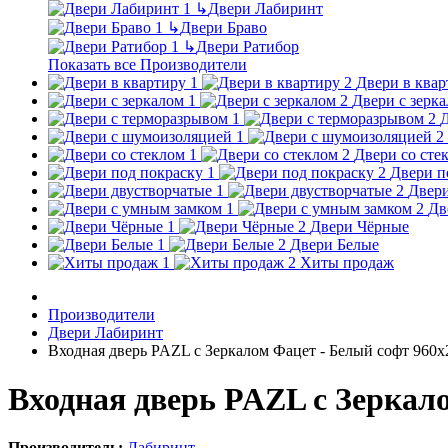
↳
Двери Лабиринт
↳
Двери Браво
↳
Двери Ратибор
Показать все Производители
Двери в квар
Двери с зерк
Д
Двери со сте
Двери п
Двери
Дв
Двери Чёрные
Двери Белые
Хиты продаж
Производители
Двери Лабиринт
Входная дверь PAZL с Зеркалом Фацет - Белый софт 960х
Входная дверь PAZL с Зеркало
Производитель:
Лабиринт