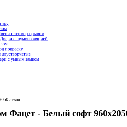
тиру
алом
вери с терморазрывом
Двери с шумоизоляцией
клом
од покраску
 двустворчатые
ери с умным замком
2050 левая
м Фацет - Белый софт 960х205