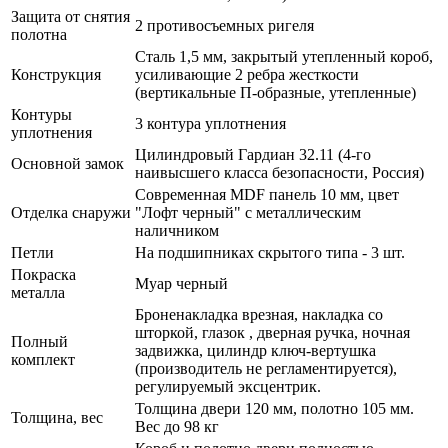
Защита от снятия
2 противосъемных ригеля
полотна
Сталь 1,5 мм, закрытый утепленный короб,
Конструкция
усиливающие 2 ребра жесткости
(вертикальные П-образные, утепленные)
Контуры
3 контура уплотнения
уплотнения
Цилиндровый Гардиан 32.11 (4-го
Основной замок
наивысшего класса безопасности, Россия)
Современная MDF панель 10 мм, цвет
Отделка снаружи
"Лофт черный" с металлическим
наличником
Петли
На подшипниках скрытого типа - 3 шт.
Покраска
Муар черный
металла
Броненакладка врезная, накладка со
шторкой, глазок , дверная ручка, ночная
Полный
задвижка, цилиндр ключ-вертушка
комплект
(производитель не регламентируется),
регулируемый эксцентрик.
Толщина двери 120 мм, полотно 105 мм.
Толщина, вес
Вес до 98 кг