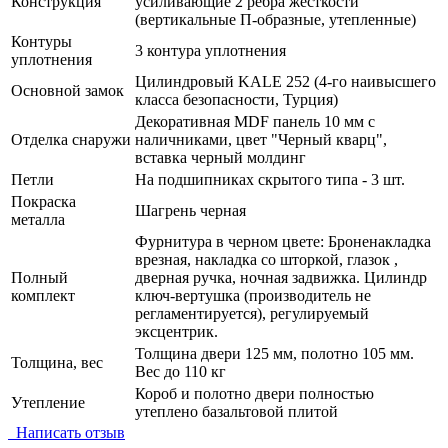
Конструкция
усиливающие 2 ребра жесткости
(вертикальные П-образные, утепленные)
Контуры
3 контура уплотнения
уплотнения
Цилиндровый KALE 252 (4-го наивысшего
Основной замок
класса безопасности, Турция)
Декоративная MDF панель 10 мм с
Отделка снаружи
наличниками, цвет "Черный кварц",
вставка черный молдинг
Петли
На подшипниках скрытого типа - 3 шт.
Покраска
Шагрень черная
металла
Фурнитура в черном цвете: Броненакладка
врезная, накладка со шторкой, глазок ,
Полный
дверная ручка, ночная задвижка. Цилиндр
комплект
ключ-вертушка (производитель не
регламентируется), регулируемый
эксцентрик.
Толщина двери 125 мм, полотно 105 мм.
Толщина, вес
Вес до 110 кг
Короб и полотно двери полностью
Утепление
утеплено базальтовой плитой
Написать отзыв