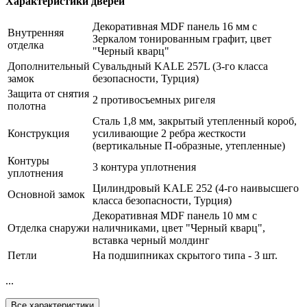
Характеристики дверей
Декоративная MDF панель 16 мм с
Внутренняя
Зеркалом тонированным графит, цвет
отделка
"Черный кварц"
Дополнительный
Сувальдный KALE 257L (3-го класса
замок
безопасности, Турция)
Защита от снятия
2 противосъемных ригеля
полотна
Сталь 1,8 мм, закрытый утепленный короб,
Конструкция
усиливающие 2 ребра жесткости
(вертикальные П-образные, утепленные)
Контуры
3 контура уплотнения
уплотнения
Цилиндровый KALE 252 (4-го наивысшего
Основной замок
класса безопасности, Турция)
Декоративная MDF панель 10 мм с
Отделка снаружи
наличниками, цвет "Черный кварц",
вставка черный молдинг
Петли
На подшипниках скрытого типа - 3 шт.
...
Все характеристики