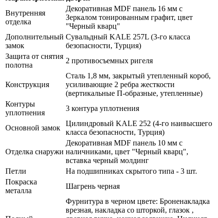
Декоративная MDF панель 16 мм с
Внутренняя
Зеркалом тонированным графит, цвет
отделка
"Черный кварц"
Дополнительный
Сувальдный KALE 257L (3-го класса
замок
безопасности, Турция)
Защита от снятия
2 противосъемных ригеля
полотна
Сталь 1,8 мм, закрытый утепленный короб,
Конструкция
усиливающие 2 ребра жесткости
(вертикальные П-образные, утепленные)
Контуры
3 контура уплотнения
уплотнения
Цилиндровый KALE 252 (4-го наивысшего
Основной замок
класса безопасности, Турция)
Декоративная MDF панель 10 мм с
Отделка снаружи
наличниками, цвет "Черный кварц",
вставка черный молдинг
Петли
На подшипниках скрытого типа - 3 шт.
Покраска
Шагрень черная
металла
Фурнитура в черном цвете: Броненакладка
врезная, накладка со шторкой, глазок ,