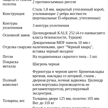
2 противосъемных ригеля
полотна
Сталь 1,8 мм, закрытый утепленный короб,
Конструкция
усиливающие 2 ребра жесткости
(вертикальные П-образные, утепленные)
Контуры
3 контура уплотнения
уплотнения
Цилиндровый KALE 252 (4-го наивысшего
Основной замок
класса безопасности, Турция)
Декоративная MDF панель 10 мм с
Отделка снаружи
наличниками, цвет "Черный кварц",
вставка черный молдинг
Петли
На подшипниках скрытого типа - 3 шт.
Покраска
Шагрень черная
металла
Фурнитура в черном цвете: Броненакладка
врезная, накладка со шторкой, глазок ,
Полный
дверная ручка, ночная задвижка. Цилиндр
комплект
ключ-вертушка (производитель не
регламентируется), регулируемый
эксцентрик.
Толщина двери 125 мм, полотно 105 мм.
Толщина, вес
Вес до 110 кг