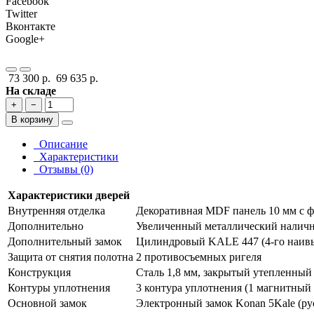
Facebook
Twitter
Вконтакте
Google+
73 300 р.
69 635 р.
На складе
+
−
В корзину
Описание
Характеристики
Отзывы (0)
Характеристики дверей
Внутренняя отделка
Декоративная MDF панель 10 мм с фр
Дополнительно
Увеличенный металлический наличн
Дополнительный замок
Цилиндровый KALE 447 (4-го наивыс
Защита от снятия полотна
2 противосъемных ригеля
Конструкция
Сталь 1,8 мм, закрытый утепленный
Контуры уплотнения
3 контура уплотнения (1 магнитный
Основной замок
Электронный замок Konan 5Kale (ру