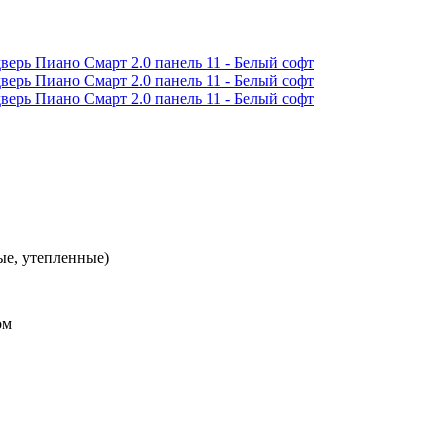
ые, утепленные)
ом