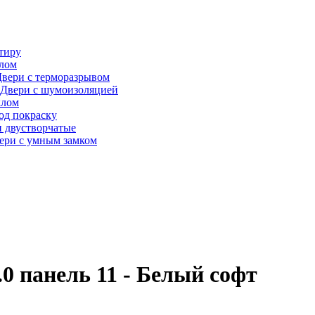
тиру
алом
вери с терморазрывом
Двери с шумоизоляцией
клом
од покраску
 двустворчатые
ери с умным замком
0 панель 11 - Белый софт