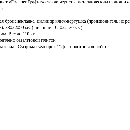
вет «Excimer Графит» стекло черное с металлическим наличник
шт.
ая броненакладка, цилиндр ключ-вертушка (производитель не ре
), 880х2050 мм (внешний 1050х2130 мм)
мм. Вес до 110 кг
теплено базальтовой плитой
териал Смартмат Фаворит 15 (на полотне и коробе)