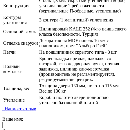
Сталь 1,8 мм, закрытый утепленный короб,
Конструкция
усиливающие 2 ребра жесткости
(вертикальные П-образные, утепленные)
Контуры
3 контура (1 магнитный) уплотнения
уплотнения
Цилиндровый KALE 252 (4-го наивысшего
Основной замок
класса безопасности, Турция)
Декоративная MDF панель 16 мм с
Отделка снаружи
наличником, цвет "Альберо Грей"
Петли
На подшипниках скрытого типа - 3 шт.
Броненакладка врезная, накладка со
шторкой, глазок , дверная ручка, ночная
Полный
задвижка, цилиндр ключ-вертушка
комплект
(производитель не регламентируется),
регулируемый эксцентрик.
Толщина двери 130 мм, полотно 115 мм.
Толщина, вес
Вес до 130 кг
Короб и полотно двери полностью
Утепление
утеплено базальтовой плитой
Написать отзыв
Ваше имя: