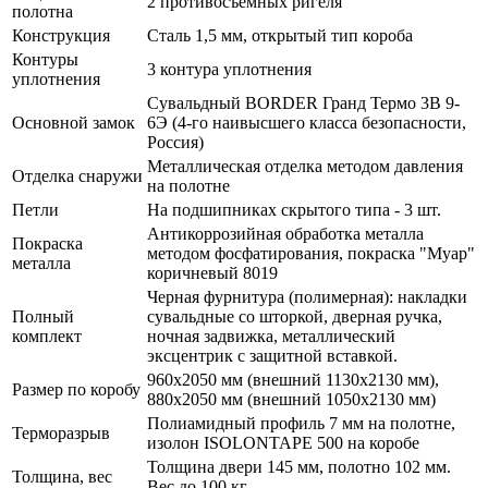
2 противосъемных ригеля
полотна
Конструкция
Сталь 1,5 мм, открытый тип короба
Контуры
3 контура уплотнения
уплотнения
Сувальдный BORDER Гранд Термо 3В 9-
Основной замок
6Э (4-го наивысшего класса безопасности,
Россия)
Металлическая отделка методом давления
Отделка снаружи
на полотне
Петли
На подшипниках скрытого типа - 3 шт.
Антикоррозийная обработка металла
Покраска
методом фосфатирования, покраска "Муар"
металла
коричневый 8019
Черная фурнитура (полимерная): накладки
Полный
сувальдные со шторкой, дверная ручка,
комплект
ночная задвижка, металлический
эксцентрик с защитной вставкой.
960х2050 мм (внешний 1130х2130 мм),
Размер по коробу
880х2050 мм (внешний 1050х2130 мм)
Полиамидный профиль 7 мм на полотне,
Терморазрыв
изолон ISOLONTAPE 500 на коробе
Толщина двери 145 мм, полотно 102 мм.
Толщина, вес
Вес до 100 кг