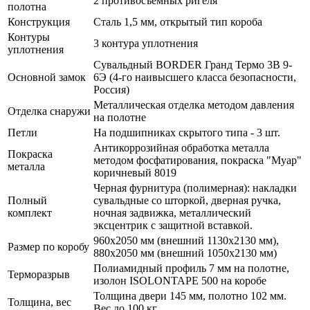
2 противосъемных ригеля
полотна
Конструкция
Сталь 1,5 мм, открытый тип короба
Контуры
3 контура уплотнения
уплотнения
Сувальдный BORDER Гранд Термо 3В 9-
Основной замок
6Э (4-го наивысшего класса безопасности,
Россия)
Металлическая отделка методом давления
Отделка снаружи
на полотне
Петли
На подшипниках скрытого типа - 3 шт.
Антикоррозийная обработка металла
Покраска
методом фосфатирования, покраска "Муар"
металла
коричневый 8019
Черная фурнитура (полимерная): накладки
Полный
сувальдные со шторкой, дверная ручка,
комплект
ночная задвижка, металлический
эксцентрик с защитной вставкой.
960х2050 мм (внешний 1130х2130 мм),
Размер по коробу
880х2050 мм (внешний 1050х2130 мм)
Полиамидный профиль 7 мм на полотне,
Терморазрыв
изолон ISOLONTAPE 500 на коробе
Толщина двери 145 мм, полотно 102 мм.
Толщина, вес
Вес до 100 кг