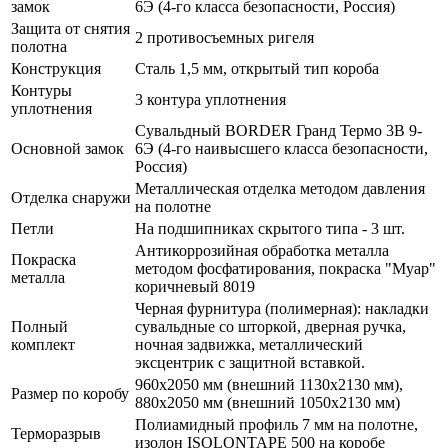
замок
6Э (4-го класса безопасности, Россия)
Защита от снятия
2 противосъемных ригеля
полотна
Конструкция
Сталь 1,5 мм, открытый тип короба
Контуры
3 контура уплотнения
уплотнения
Сувальдный BORDER Гранд Термо 3В 9-
Основной замок
6Э (4-го наивысшего класса безопасности,
Россия)
Металлическая отделка методом давления
Отделка снаружи
на полотне
Петли
На подшипниках скрытого типа - 3 шт.
Антикоррозийная обработка металла
Покраска
методом фосфатирования, покраска "Муар"
металла
коричневый 8019
Черная фурнитура (полимерная): накладки
Полный
сувальдные со шторкой, дверная ручка,
комплект
ночная задвижка, металлический
эксцентрик с защитной вставкой.
960х2050 мм (внешний 1130х2130 мм),
Размер по коробу
880х2050 мм (внешний 1050х2130 мм)
Полиамидный профиль 7 мм на полотне,
Терморазрыв
изолон ISOLONTAPE 500 на коробе