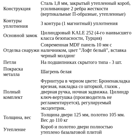
Сталь 1,8 мм, закрытый утепленный короб,
Конструкция
усиливающие 2 ребра жесткости
(вертикальные П-образные, утепленные)
Контуры
3 контура (1 магнитный) уплотнения
уплотнения
Цилиндровый KALE 252 (4-го наивысшего
Основной замок
класса безопасности, Турция)
Современная MDF панель 10 мм с
Отделка снаружи
наличником, цвет "Лофт белый", вставка
черный молдинг
Петли
На подшипниках скрытого типа - 3 шт.
Покраска
Шагрень белая
металла
Фурнитура в черном цвете: Броненакладка
врезная, накладка со шторкой, глазок ,
Полный
дверная ручка, ночная задвижка. Цилиндр
комплект
ключ-вертушка (производитель не
регламентируется), регулируемый
эксцентрик.
Толщина двери 125 мм, полотно 105 мм.
Толщина, вес
Вес до 110 кг
Короб и полотно двери полностью
Утепление
утеплено базальтовой плитой