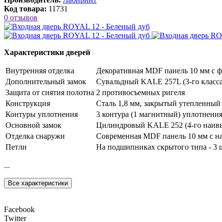
Код товара:
11731
0 отзывов
Характеристики дверей
Внутренняя отделка
Декоративная MDF панель 10 мм с ф
Дополнительный замок
Сувальдный KALE 257L (3-го класса
Защита от снятия полотна
2 противосъемных ригеля
Конструкция
Сталь 1,8 мм, закрытый утепленный
Контуры уплотнения
3 контура (1 магнитный) уплотнени
Основной замок
Цилиндровый KALE 252 (4-го наивыс
Отделка снаружи
Современная MDF панель 10 мм с на
Петли
На подшипниках скрытого типа - 3 
...
Все характеристики
Facebook
Twitter