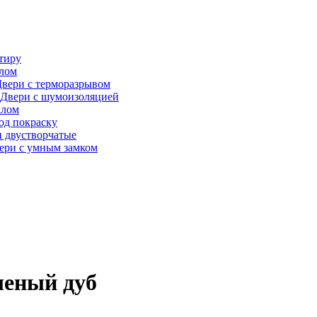
тиру
алом
вери с терморазрывом
Двери с шумоизоляцией
клом
од покраску
 двустворчатые
ери с умным замком
леный дуб