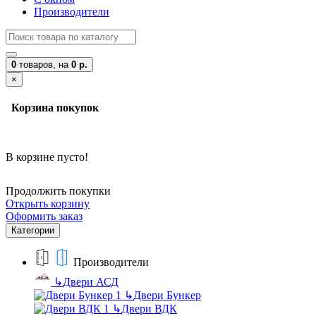
Производители
0
товаров,
на
0 р.
×
Корзина покупок
В корзине пусто!
Продолжить покупки
Открыть корзину
Оформить заказ
Категории
Производители
↳
Двери АСД
↳
Двери Бункер
↳
Двери ВДК