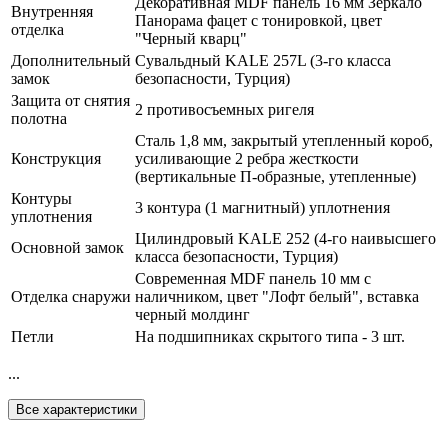
Декоративная MDF панель 16 мм Зеркало
Внутренняя
Панорама фацет с тонировкой, цвет
отделка
"Черный кварц"
Дополнительный
Сувальдный KALE 257L (3-го класса
замок
безопасности, Турция)
Защита от снятия
2 противосъемных ригеля
полотна
Сталь 1,8 мм, закрытый утепленный короб,
Конструкция
усиливающие 2 ребра жесткости
(вертикальные П-образные, утепленные)
Контуры
3 контура (1 магнитный) уплотнения
уплотнения
Цилиндровый KALE 252 (4-го наивысшего
Основной замок
класса безопасности, Турция)
Современная MDF панель 10 мм с
Отделка снаружи
наличником, цвет "Лофт белый", вставка
черный молдинг
Петли
На подшипниках скрытого типа - 3 шт.
...
Все характеристики