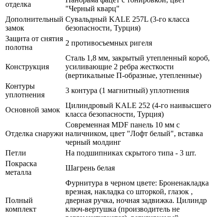
отделка
"Черный кварц"
Дополнительный
Сувальдный KALE 257L (3-го класса
замок
безопасности, Турция)
Защита от снятия
2 противосъемных ригеля
полотна
Сталь 1,8 мм, закрытый утепленный короб,
Конструкция
усиливающие 2 ребра жесткости
(вертикальные П-образные, утепленные)
Контуры
3 контура (1 магнитный) уплотнения
уплотнения
Цилиндровый KALE 252 (4-го наивысшего
Основной замок
класса безопасности, Турция)
Современная MDF панель 10 мм с
Отделка снаружи
наличником, цвет "Лофт белый", вставка
черный молдинг
Петли
На подшипниках скрытого типа - 3 шт.
Покраска
Шагрень белая
металла
Фурнитура в черном цвете: Броненакладка
врезная, накладка со шторкой, глазок ,
Полный
дверная ручка, ночная задвижка. Цилиндр
комплект
ключ-вертушка (производитель не