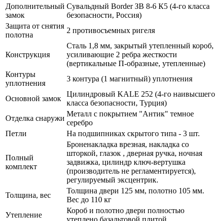
Дополнительный
Сувальдный Border ЗВ 8-6 К5 (4-го класса
замок
безопасности, Россия)
Защита от снятия
2 противосъемных ригеля
полотна
Сталь 1,8 мм, закрытый утепленный короб,
Конструкция
усиливающие 2 ребра жесткости
(вертикальные П-образные, утепленные)
Контуры
3 контура (1 магнитный) уплотнения
уплотнения
Цилиндровый KALE 252 (4-го наивысшего
Основной замок
класса безопасности, Турция)
Металл с покрытием "Антик" темное
Отделка снаружи
серебро
Петли
На подшипниках скрытого типа - 3 шт.
Броненакладка врезная, накладка со
шторкой, глазок , дверная ручка, ночная
Полный
задвижка, цилиндр ключ-вертушка
комплект
(производитель не регламентируется),
регулируемый эксцентрик.
Толщина двери 125 мм, полотно 105 мм.
Толщина, вес
Вес до 110 кг
Короб и полотно двери полностью
Утепление
утеплено базальтовой плитой