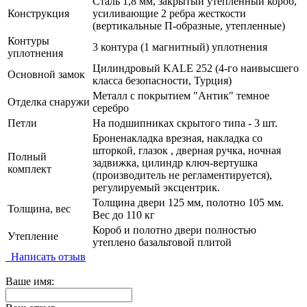
Сталь 1,8 мм, закрытый утепленный короб,
Конструкция
усиливающие 2 ребра жесткости
(вертикальные П-образные, утепленные)
Контуры
3 контура (1 магнитный) уплотнения
уплотнения
Цилиндровый KALE 252 (4-го наивысшего
Основной замок
класса безопасности, Турция)
Металл с покрытием "Антик" темное
Отделка снаружи
серебро
Петли
На подшипниках скрытого типа - 3 шт.
Броненакладка врезная, накладка со
шторкой, глазок , дверная ручка, ночная
Полный
задвижка, цилиндр ключ-вертушка
комплект
(производитель не регламентируется),
регулируемый эксцентрик.
Толщина двери 125 мм, полотно 105 мм.
Толщина, вес
Вес до 110 кг
Короб и полотно двери полностью
Утепление
утеплено базальтовой плитой
Написать отзыв
Ваше имя: