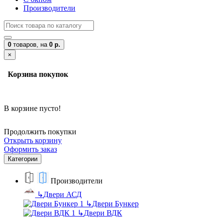
Производители
0
товаров,
на
0 р.
×
Корзина покупок
В корзине пусто!
Продолжить покупки
Открыть корзину
Оформить заказ
Категории
Производители
↳
Двери АСД
↳
Двери Бункер
↳
Двери ВДК