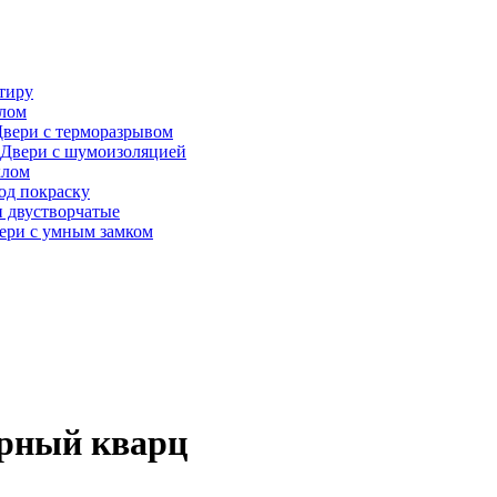
тиру
алом
вери с терморазрывом
Двери с шумоизоляцией
клом
од покраску
 двустворчатые
ери с умным замком
ерный кварц