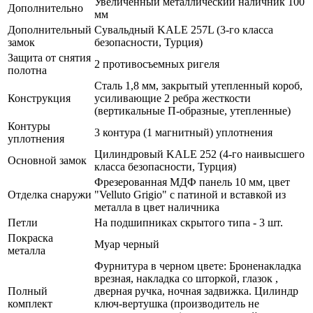
Увеличенный металлический наличник 100
Дополнительно
мм
Дополнительный
Сувальдный KALE 257L (3-го класса
замок
безопасности, Турция)
Защита от снятия
2 противосъемных ригеля
полотна
Сталь 1,8 мм, закрытый утепленный короб,
Конструкция
усиливающие 2 ребра жесткости
(вертикальные П-образные, утепленные)
Контуры
3 контура (1 магнитный) уплотнения
уплотнения
Цилиндровый KALE 252 (4-го наивысшего
Основной замок
класса безопасности, Турция)
Фрезерованная МДФ панель 10 мм, цвет
Отделка снаружи
"Velluto Grigio" с патиной и вставкой из
металла в цвет наличника
Петли
На подшипниках скрытого типа - 3 шт.
Покраска
Муар черный
металла
Фурнитура в черном цвете: Броненакладка
врезная, накладка со шторкой, глазок ,
Полный
дверная ручка, ночная задвижка. Цилиндр
комплект
ключ-вертушка (производитель не