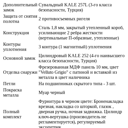
Дополнительный
Сувальдный KALE 257L (3-го класса
замок
безопасности, Турция)
Защита от снятия
2 противосъемных ригеля
полотна
Сталь 1,8 мм, закрытый утепленный короб,
Конструкция
усиливающие 2 ребра жесткости
(вертикальные П-образные, утепленные)
Контуры
3 контура (1 магнитный) уплотнения
уплотнения
Цилиндровый KALE 252 (4-го наивысшего
Основной замок
класса безопасности, Турция)
Фрезерованная МДФ панель 10 мм, цвет
Отделка снаружи
"Velluto Grigio" с патиной и вставкой из
металла в цвет наличника
Петли
На подшипниках скрытого типа - 3 шт.
Покраска
Муар черный
металла
Фурнитура в черном цвете: Броненакладка
врезная, накладка со шторкой, глазок ,
Полный
дверная ручка, ночная задвижка. Цилиндр
комплект
ключ-вертушка (производитель не
регламентируется), регулируемый
эксцентрик.