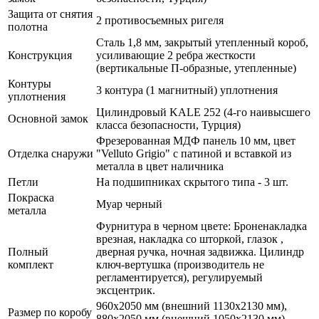
Защита от снятия
2 противосъемных ригеля
полотна
Сталь 1,8 мм, закрытый утепленный короб,
Конструкция
усиливающие 2 ребра жесткости
(вертикальные П-образные, утепленные)
Контуры
3 контура (1 магнитный) уплотнения
уплотнения
Цилиндровый KALE 252 (4-го наивысшего
Основной замок
класса безопасности, Турция)
Фрезерованная МДФ панель 10 мм, цвет
Отделка снаружи
"Velluto Grigio" с патиной и вставкой из
металла в цвет наличника
Петли
На подшипниках скрытого типа - 3 шт.
Покраска
Муар черный
металла
Фурнитура в черном цвете: Броненакладка
врезная, накладка со шторкой, глазок ,
Полный
дверная ручка, ночная задвижка. Цилиндр
комплект
ключ-вертушка (производитель не
регламентируется), регулируемый
эксцентрик.
960х2050 мм (внешний 1130х2130 мм),
Размер по коробу
880х2050 мм (внешний 1050х2130 мм)