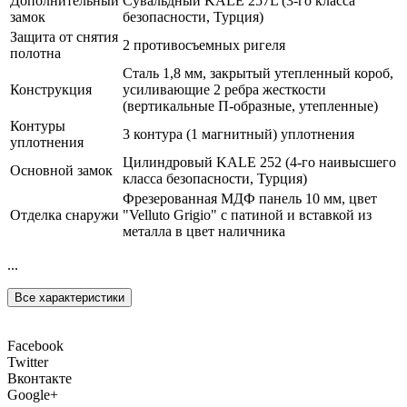
Дополнительный
Сувальдный KALE 257L (3-го класса
замок
безопасности, Турция)
Защита от снятия
2 противосъемных ригеля
полотна
Сталь 1,8 мм, закрытый утепленный короб,
Конструкция
усиливающие 2 ребра жесткости
(вертикальные П-образные, утепленные)
Контуры
3 контура (1 магнитный) уплотнения
уплотнения
Цилиндровый KALE 252 (4-го наивысшего
Основной замок
класса безопасности, Турция)
Фрезерованная МДФ панель 10 мм, цвет
Отделка снаружи
"Velluto Grigio" с патиной и вставкой из
металла в цвет наличника
...
Все характеристики
Facebook
Twitter
Вконтакте
Google+