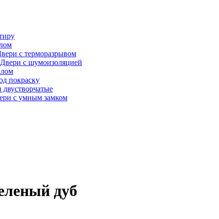
тиру
алом
вери с терморазрывом
Двери с шумоизоляцией
клом
од покраску
 двустворчатые
ери с умным замком
еленый дуб