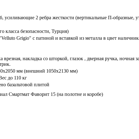
б, усиливающие 2 ребра жесткости (вертикальные П-образные, 
 класса безопасности, Турция)
elluto Grigio" с патиной и вставкой из металла в цвет наличник
 врезная, накладка со шторкой, глазок , дверная ручка, ночная
трик.
80х2050 мм (внешний 1050х2130 мм)
ес до 110 кг
ено базальтовой плитой
л Смартмат Фаворит 15 (на полотне и коробе)