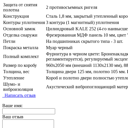
Защита от снятия
2 противосъемных ригеля
полотна
Конструкция
Сталь 1,8 мм, закрытый утепленный коро
Контуры уплотнения
3 контура (1 магнитный) уплотнения
Основной замок
Цилиндровый KALE 252 (4-го наивысшего
Отделка снаружи
Фрезерованная МДФ панель 10 мм, цвет "V
Петли
На подшипниках скрытого типа - 3 шт.
Покраска металла
Муар черный
Фурнитура в черном цвете: Броненакладка
Полный комплект
регламентируется), регулируемый эксцен
Размер по коробу
960х2050 мм (внешний 1130х2130 мм), 8
Толщина, вес
Толщина двери 125 мм, полотно 105 мм. В
Утепление
Короб и полотно двери полностью утепл
Шумо- и
Акустический вибропоглощающий материа
виброизоляция
Написать отзыв
Ваше имя:
Ваш отзыв