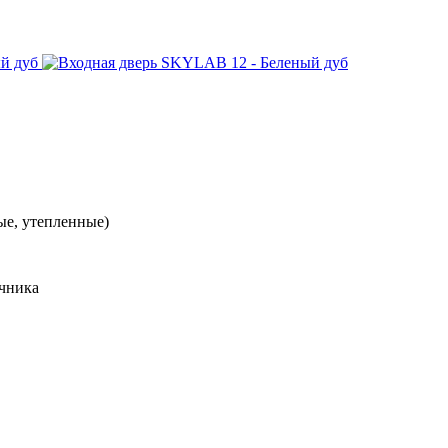
ые, утепленные)
ичника