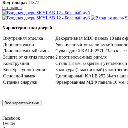
Код товара:
11877
0 отзывов
Характеристики дверей
Внутренняя отделка
Декоративная MDF панель 10 мм с ф
Дополнительно
Увеличенный металлический наличн
Дополнительный замок
Сувальдный KALE 257L (3-го класса
Защита от снятия полотна
2 противосъемных ригеля
Конструкция
Сталь 1,8 мм, закрытый утепленный
Контуры уплотнения
3 контура (1 магнитный) уплотнени
Основной замок
Цилиндровый KALE 252 (4-го наивыс
Отделка снаружи
Фрезерованная МДФ панель 10 мм, цв
...
Все характеристики
Facebook
Twitter