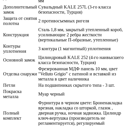
мм
Дополнительный
Сувальдный KALE 257L (3-го класса
замок
безопасности, Турция)
Защита от снятия
2 противосъемных ригеля
полотна
Сталь 1,8 мм, закрытый утепленный короб,
Конструкция
усиливающие 2 ребра жесткости
(вертикальные П-образные, утепленные)
Контуры
3 контура (1 магнитный) уплотнения
уплотнения
Цилиндровый KALE 252 (4-го наивысшего
Основной замок
класса безопасности, Турция)
Фрезерованная МДФ панель 10 мм, цвет
Отделка снаружи
"Velluto Grigio" с патиной и вставкой из
металла в цвет наличника
Петли
На подшипниках скрытого типа - 3 шт.
Покраска
Муар черный
металла
Фурнитура в черном цвете: Броненакладка
врезная, накладка со шторкой, глазок ,
Полный
дверная ручка, ночная задвижка. Цилиндр
комплект
ключ-вертушка (производитель не
регламентируется), регулируемый