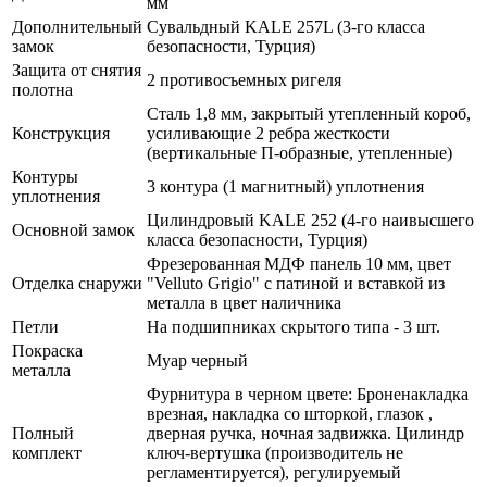
мм
Дополнительный
Сувальдный KALE 257L (3-го класса
замок
безопасности, Турция)
Защита от снятия
2 противосъемных ригеля
полотна
Сталь 1,8 мм, закрытый утепленный короб,
Конструкция
усиливающие 2 ребра жесткости
(вертикальные П-образные, утепленные)
Контуры
3 контура (1 магнитный) уплотнения
уплотнения
Цилиндровый KALE 252 (4-го наивысшего
Основной замок
класса безопасности, Турция)
Фрезерованная МДФ панель 10 мм, цвет
Отделка снаружи
"Velluto Grigio" с патиной и вставкой из
металла в цвет наличника
Петли
На подшипниках скрытого типа - 3 шт.
Покраска
Муар черный
металла
Фурнитура в черном цвете: Броненакладка
врезная, накладка со шторкой, глазок ,
Полный
дверная ручка, ночная задвижка. Цилиндр
комплект
ключ-вертушка (производитель не
регламентируется), регулируемый