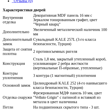
Отзывы (0)
Характеристики дверей
Декоративная MDF панель 16 мм с
Внутренняя
Зеркалом тонированным графит, цвет
отделка
"Черный кварц"
Увеличенный металлический наличник 100
Дополнительно
мм
Дополнительный
Сувальдный KALE 257L (3-го класса
замок
безопасности, Турция)
Защита от снятия
2 противосъемных ригеля
полотна
Сталь 1,8 мм, закрытый утепленный короб,
Конструкция
усиливающие 2 ребра жесткости
(вертикальные П-образные, утепленные)
Контуры
3 контура (1 магнитный) уплотнения
уплотнения
Цилиндровый KALE 252 (4-го наивысшего
Основной замок
класса безопасности, Турция)
Фрезерованная МДФ панель 10 мм, цвет
Отделка снаружи
"Velluto Grigio" с патиной и вставкой из
металла в цвет наличника
Петли
На подшипниках скрытого типа - 3 шт.