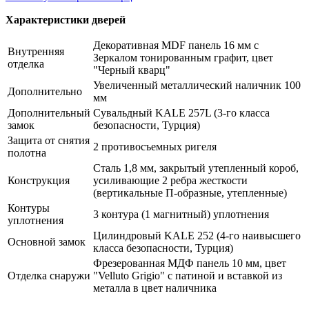
Характеристики дверей
Декоративная MDF панель 16 мм с
Внутренняя
Зеркалом тонированным графит, цвет
отделка
"Черный кварц"
Увеличенный металлический наличник 100
Дополнительно
мм
Дополнительный
Сувальдный KALE 257L (3-го класса
замок
безопасности, Турция)
Защита от снятия
2 противосъемных ригеля
полотна
Сталь 1,8 мм, закрытый утепленный короб,
Конструкция
усиливающие 2 ребра жесткости
(вертикальные П-образные, утепленные)
Контуры
3 контура (1 магнитный) уплотнения
уплотнения
Цилиндровый KALE 252 (4-го наивысшего
Основной замок
класса безопасности, Турция)
Фрезерованная МДФ панель 10 мм, цвет
Отделка снаружи
"Velluto Grigio" с патиной и вставкой из
металла в цвет наличника