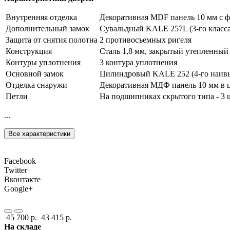
Внутренняя отделка
Декоративная MDF панель 10 мм с ф
Дополнительный замок
Сувальдный KALE 257L (3-го класса
Защита от снятия полотна
2 противосъемных ригеля
Конструкция
Сталь 1,8 мм, закрытый утепленный
Контуры уплотнения
3 контура уплотнения
Основной замок
Цилиндровый KALE 252 (4-го наивыс
Отделка снаружи
Декоративная МДФ панель 10 мм в ц
Петли
На подшипниках скрытого типа - 3 
...
Все характеристики
Facebook
Twitter
Вконтакте
Google+
45 700 р.
43 415 р.
На складе