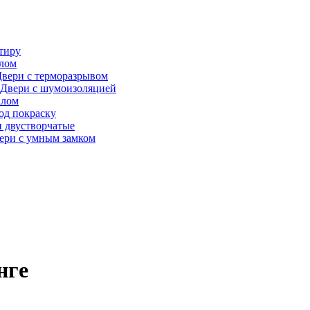
тиру
алом
вери с терморазрывом
Двери с шумоизоляцией
клом
од покраску
 двустворчатые
ери с умным замком
нге