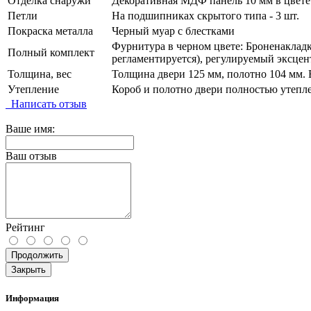
Отделка снаружи
Декоративная МДФ панель 10 мм в цвете
Петли
На подшипниках скрытого типа - 3 шт.
Покраска металла
Черный муар с блестками
Фурнитура в черном цвете: Броненакладка
Полный комплект
регламентируется), регулируемый эксцен
Толщина, вес
Толщина двери 125 мм, полотно 104 мм. В
Утепление
Короб и полотно двери полностью утепл
Написать отзыв
Ваше имя:
Ваш отзыв
Рейтинг
Продолжить
Закрыть
Информация