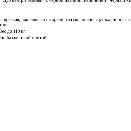
 "Дуб кантри темный" с черной патиной, наличники "Черный к
 врезная, накладка со шторкой, глазок , дверная ручка, ночная
трик.
ес до 110 кг
ено базальтовой плитой