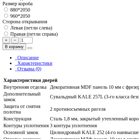
Размер короба
880*2050
960*2050
Сторона открывания
Левая (петли слева)
Правая (петли справа)
+
−
В корзину
Описание
Характеристики
Отзывы (0)
Характеристики дверей
Внутренняя отделка
Декоративная MDF панель 10 мм с фрезер
Дополнительный
Сувальдный KALE 257L (3-го класса безо
замок
Защита от снятия
2 противосъемных ригеля
полотна
Конструкция
Сталь 1,8 мм, закрытый утепленный коро
Контуры уплотнения
3 контура уплотнения
Основной замок
Цилиндровый KALE 252 (4-го наивысшего