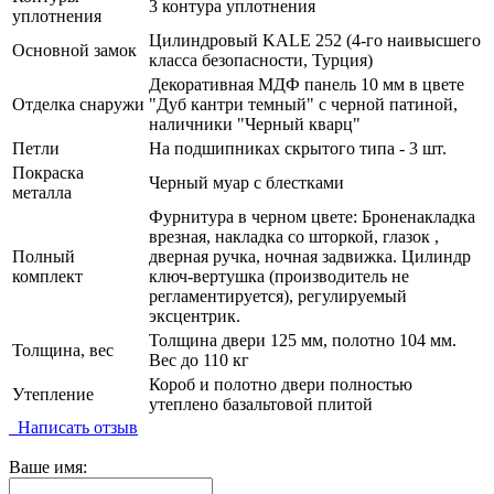
3 контура уплотнения
уплотнения
Цилиндровый KALE 252 (4-го наивысшего
Основной замок
класса безопасности, Турция)
Декоративная МДФ панель 10 мм в цвете
Отделка снаружи
"Дуб кантри темный" с черной патиной,
наличники "Черный кварц"
Петли
На подшипниках скрытого типа - 3 шт.
Покраска
Черный муар с блестками
металла
Фурнитура в черном цвете: Броненакладка
врезная, накладка со шторкой, глазок ,
Полный
дверная ручка, ночная задвижка. Цилиндр
комплект
ключ-вертушка (производитель не
регламентируется), регулируемый
эксцентрик.
Толщина двери 125 мм, полотно 104 мм.
Толщина, вес
Вес до 110 кг
Короб и полотно двери полностью
Утепление
утеплено базальтовой плитой
Написать отзыв
Ваше имя: