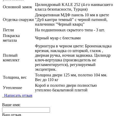
Цилиндровый KALE 252 (4-го наивысшего
Основной замок
класса безопасности, Турция)
Декоративная МДФ панель 10 мм в цвете
Отделка снаружи
"Дуб кантри темный" с черной патиной,
наличники "Черный кварц"
Петли
На подшипниках скрытого типа - 3 шт.
Покраска
Черный муар с блестками
металла
Фурнитура в черном цвете: Броненакладка
врезная, накладка со шторкой, глазок ,
Полный
дверная ручка, ночная задвижка. Цилиндр
комплект
ключ-вертушка (производитель не
регламентируется), регулируемый
эксцентрик.
Толщина двери 125 мм, полотно 104 мм.
Толщина, вес
Вес до 110 кг
Короб и полотно двери полностью
Утепление
утеплено базальтовой плитой
Написать отзыв
Ваше имя:
Ваш отзыв