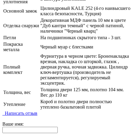
уплотнения
Цилиндровый KALE 252 (4-го наивысшего
Основной замок
класса безопасности, Турция)
Декоративная МДФ панель 10 мм в цвете
Отделка снаружи
"Дуб кантри темный" с черной патиной,
наличники "Черный кварц"
Петли
На подшипниках скрытого типа - 3 шт.
Покраска
Черный муар с блестками
металла
Фурнитура в черном цвете: Броненакладка
врезная, накладка со шторкой, глазок ,
Полный
дверная ручка, ночная задвижка. Цилиндр
комплект
ключ-вертушка (производитель не
регламентируется), регулируемый
эксцентрик.
Толщина двери 125 мм, полотно 104 мм.
Толщина, вес
Вес до 110 кг
Короб и полотно двери полностью
Утепление
утеплено базальтовой плитой
Написать отзыв
Ваше имя: