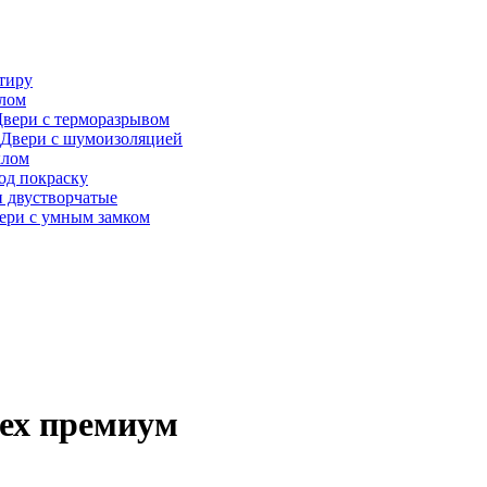
тиру
алом
вери с терморазрывом
Двери с шумоизоляцией
клом
од покраску
 двустворчатые
ери с умным замком
рех премиум