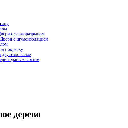
тиру
алом
вери с терморазрывом
Двери с шумоизоляцией
клом
од покраску
 двустворчатые
ери с умным замком
лое дерево