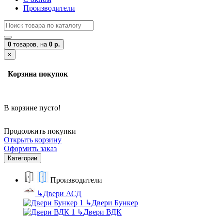
Производители
0
товаров,
на
0 р.
×
Корзина покупок
В корзине пусто!
Продолжить покупки
Открыть корзину
Оформить заказ
Категории
Производители
↳
Двери АСД
↳
Двери Бункер
↳
Двери ВДК