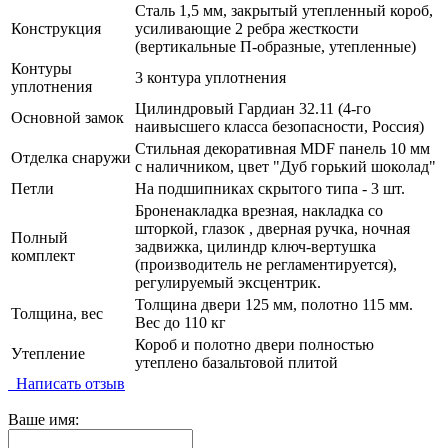
Сталь 1,5 мм, закрытый утепленный короб,
Конструкция
усиливающие 2 ребра жесткости
(вертикальные П-образные, утепленные)
Контуры
3 контура уплотнения
уплотнения
Цилиндровый Гардиан 32.11 (4-го
Основной замок
наивысшего класса безопасности, Россия)
Стильная декоративная MDF панель 10 мм
Отделка снаружи
с наличником, цвет "Дуб горький шоколад"
Петли
На подшипниках скрытого типа - 3 шт.
Броненакладка врезная, накладка со
шторкой, глазок , дверная ручка, ночная
Полный
задвижка, цилиндр ключ-вертушка
комплект
(производитель не регламентируется),
регулируемый эксцентрик.
Толщина двери 125 мм, полотно 115 мм.
Толщина, вес
Вес до 110 кг
Короб и полотно двери полностью
Утепление
утеплено базальтовой плитой
Написать отзыв
Ваше имя: